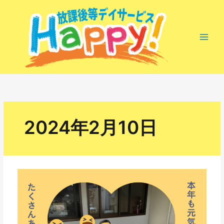
内
容
を
ス
キ
ッ
プ
2024年2月10日
ゆ
っ
く
り、
ま