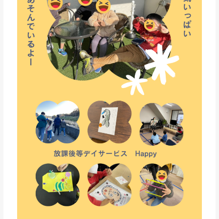
っ
た
り
過
ご
し
て
い
る
よ
(*’▽’)