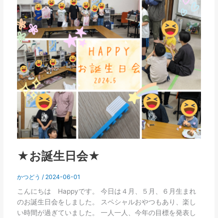
お
誕
生
日
会
★
★お誕生日会★
かつどう
/
2024-06-01
こんにちは Happyです。 今日は４月、５月、６月生まれ
のお誕生日会をしました。 スペシャルおやつもあり、楽し
い時間が過ぎていました。 一人一人、今年の目標を発表し