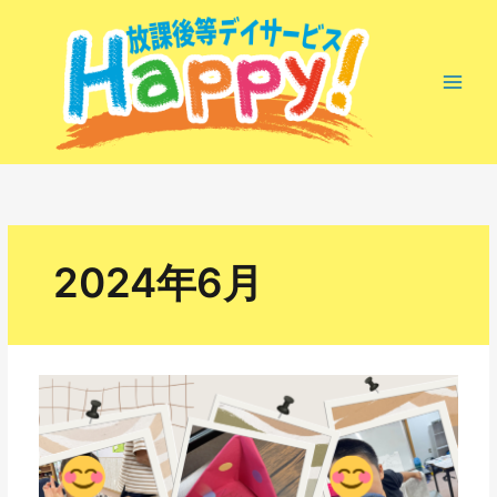
内
容
を
ス
キ
ッ
プ
2024年6月
い
つ
も
あ