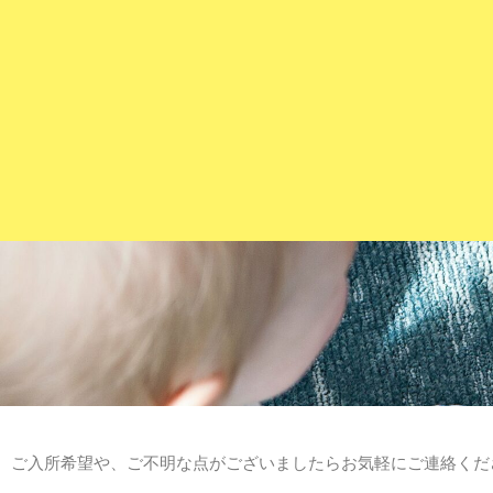
内
容
を
ス
キ
ッ
プ
ご入所希望や、ご不明な点がございましたらお気軽にご連絡くだ