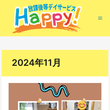
内
容
を
ス
キ
ッ
プ
2024年11月
Happy‼
日々
の
様
子