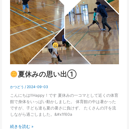
夏休みの思い出①
かつどう
/
2024-09-03
こんにちは‼Happy！です 夏休みの一コマとして近くの体育
館で身体をいっぱい動かしました。 体育館の中は暑かった
ですが、子ども達も夏の暑さに負けず、 たくさんの汗を流
しながら過ごしました。&#x1f60a
続きを読む »