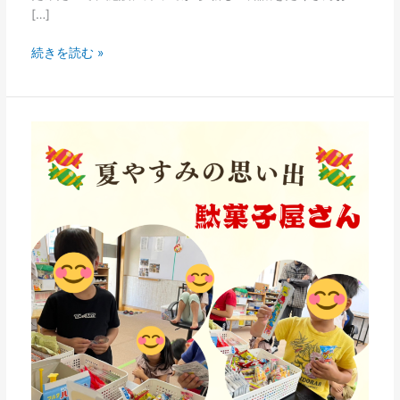
[…]
続きを読む »
夏
休
み
の
思
い
出
②