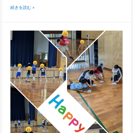
続きを読む »
夏
休
み
の
思
い
出
①