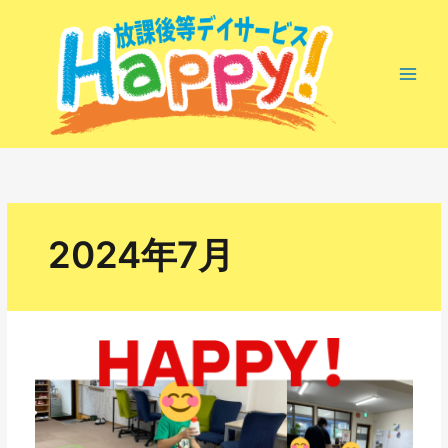
内
容
を
ス
キ
ッ
プ
2024年7月
最
近
の
様
子