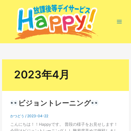
内
容
を
ス
キ
ッ
プ
2023年4月
ビジョントレーニング
ビ
ジ
かつどう
/
2023-04-22
ョ
こんにちは！！Happyです。 普段の様子をお見せします！
ン
今回はビジョントレーニング！！ 難易度高めで挑戦しまし