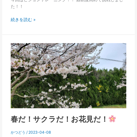
ト
た！！
レ
ー
続きを読む »
ニ
ン
グ
春
だ！
サ
ク
ラ
だ！
お
花
見
だ！
春だ！サクラだ！お花見だ！
かつどう
/
2023-04-08