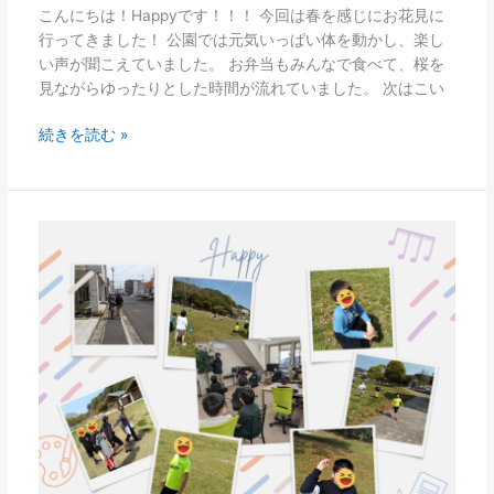
こんにちは！Happyです！！！ 今回は春を感じにお花見に
行ってきました！ 公園では元気いっぱい体を動かし、楽し
い声が聞こえていました。 お弁当もみんなで食べて、桜を
見ながらゆったりとした時間が流れていました。 次はこい
続きを読む »
こ
こ
ろ
も
お
空
も
晴
模
様