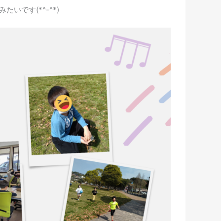
です(*^-^*)