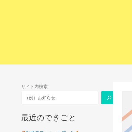
内
容
を
ス
キ
ッ
プ
サイト内検索
最近のできごと