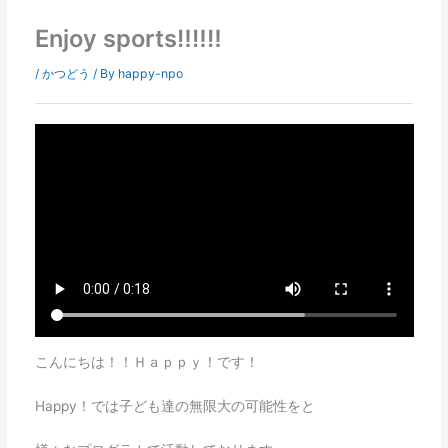
Enjoy sports‼‼‼
/
かつどう
/ By
happy-npo
こんにちは！！Ｈａｐｐｙ！です！
Happy！では子ども達の無限大の可能性をと