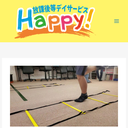
内
容
を
ス
キ
ッ
プ