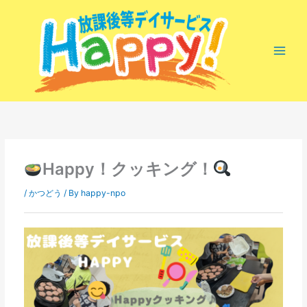
内
容
を
ス
キ
ッ
プ
Happy！クッキング！
/
かつどう
/ By
happy-npo