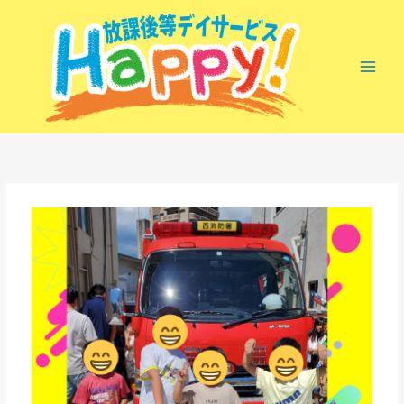
内
容
を
ス
キ
ッ
プ