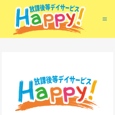
内
容
を
ス
キ
ッ
プ