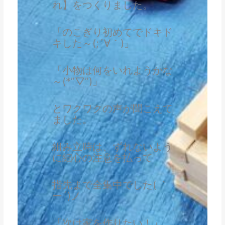
れ】をつくりました。
「のこぎり初めてでドキド
キした～(;´∀｀)」
「小物は何をいれようかな
～(*”▽”)」
とワクワクの声が聞こえて
ました。
組み立時は、ずれないよう
に細心の注意を払って
指先まで全集中でした( ｀
ー´)ノ
「次は家を作りたい！」