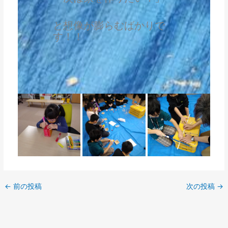
と想像が膨らむばかりで
す！！
←
前の投稿
次の投稿
→