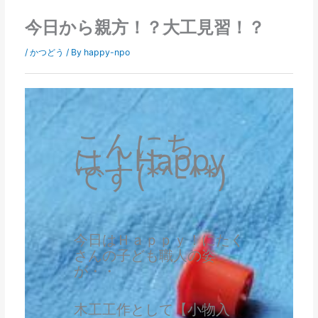
今日から親方！？大工見習！？
/
かつどう
/ By
happy-npo
こんにち
は！Happy
です(*^-^*)
今日はＨａｐｐｙ！にたく
さんの子ども職人の姿
が・・
木工工作として【小物入