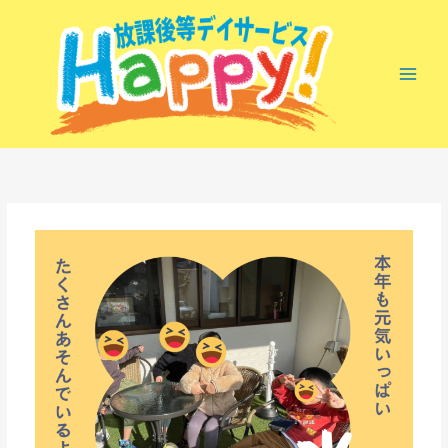
内
容
を
ス
キ
ッ
プ