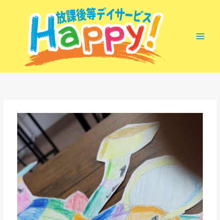
内
容
を
ス
キ
ッ
プ