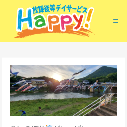
内
容
を
ス
キ
ッ
プ