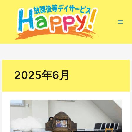
内
容
を
ス
キ
ッ
プ
2025年6月
聞
く
こ
と
大