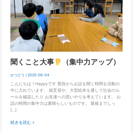
事
（集
中
力
ア
ッ
プ）
聞くこと大事
（集中力アップ）
かつどう
/
2025-06-04
こんにちは！Happyです 普段からお話を聞く時間を活動の
中に入れています。 紙芝居や、大型絵本を通して社会のル
ールを確認したり お友達への思いやりを考えています。 お
話の時間の集中力は素晴らしいものです。 最後までしっ
[…]
続きを読む »