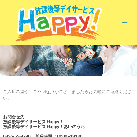
内
容
を
ス
キ
ッ
プ
お問合せ
ご入所希望や、ご不明な点がございましたらお気軽にご連絡くださ
い。
お問合せ先
放課後等デイサービス Happy！
放課後等デイサービス Happy！あいのうら
0956-55-4840 営業時間（10:00~19:00)